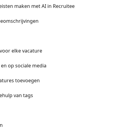
eisten maken met AI in Recruitee
reomschrijvingen
 voor elke vacature
 en op sociale media
catures toevoegen
ehulp van tags
en