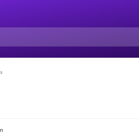
es
en