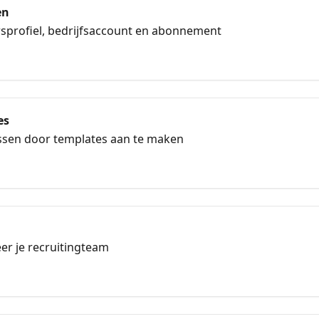
en
rsprofiel, bedrijfsaccount en abonnement
es
essen door templates aan te maken
er je recruitingteam