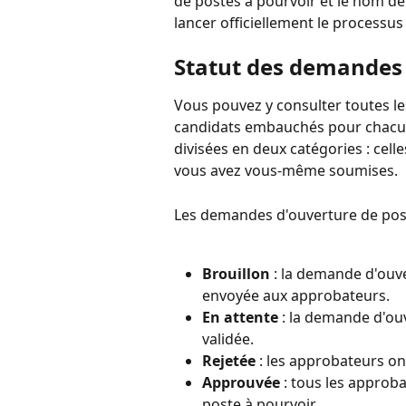
de postes à pourvoir et le nom de
lancer officiellement le processu
Statut des demandes 
Vous pouvez y consulter toutes l
candidats embauchés pour chacune
divisées en deux catégories : cell
vous avez vous-même soumises. 
Les demandes d'ouverture de poste
Brouillon
 : la demande d'ouve
envoyée aux approbateurs.
En attente
 : la demande d'ou
validée.
Rejetée
 : les approbateurs o
Approuvée
 : tous les appro
poste à pourvoir.