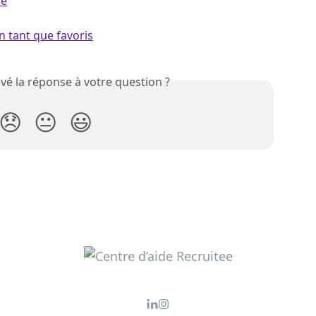
ne
n tant que favoris
vé la réponse à votre question ?
😞
😐
😃