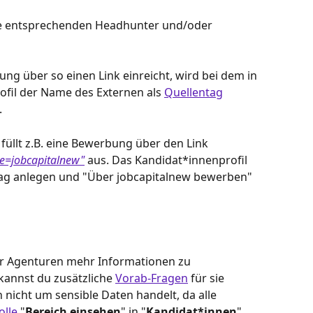
die entsprechenden Headhunter und/oder 
ng über so einen Link einreicht, wird bei dem in 
ofil der Name des Externen als 
Quellentag
.
 füllt z.B. eine Bewerbung über den Link 
e=jobcapitalnew"
aus. Das Kandidat*innenprofil 
tag anlegen und "Über jobcapitalnew bewerben" 
r Agenturen mehr Informationen zu 
annst du zusätzliche 
Vorab-Fragen
 für sie 
ich nicht um sensible Daten handelt, da alle 
olle
 "
Bereich einsehen
" in "
Kandidat*innen
" 