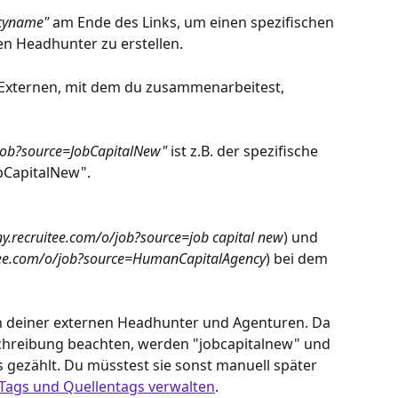
cyname" 
am Ende des Links, um einen spezifischen 
en Headhunter zu erstellen. 
 Externen, mit dem du zusammenarbeitest, 
job?source=JobCapitalNew"
 ist z.B. der spezifische 
bCapitalNew".
.recruitee.com/o/job?source=job capital new
) und 
tee.com/o/job?source=HumanCapitalAgency
) bei dem 
n deiner externen Headhunter und Agenturen. Da 
chreibung beachten, werden "jobcapitalnew" und 
 gezählt. Du müsstest sie sonst manuell später 
Tags und Quellentags verwalten
.