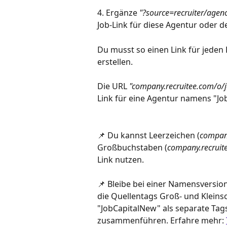
4. Ergänze 
"?source=recruiter/agen
Job-Link für diese Agentur oder d
Du musst so einen Link für jeden
erstellen.
Die URL 
"company.recruitee.com/o/
Link für eine Agentur namens "Jo
📌 Du kannst Leerzeichen (
company
Großbuchstaben (
company.recrui
Link nutzen.
📌 Bleibe bei einer Namensversio
die Quellentags Groß- und Kleins
"JobCapitalNew" als separate Tags
zusammenführen. Erfahre mehr: 