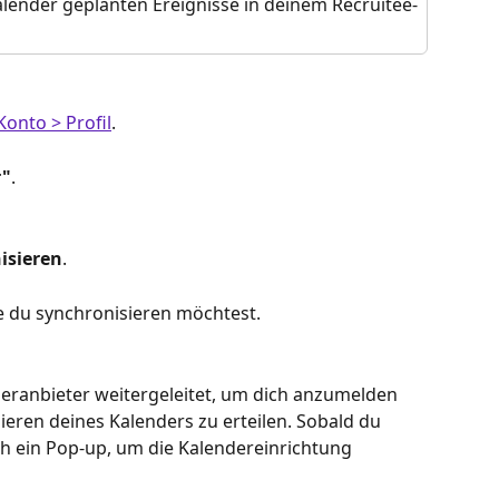
lender geplanten Ereignisse in deinem Recruitee-
Konto > Profil
.
r"
.
isieren
.
ie du synchronisieren möchtest.
deranbieter weitergeleitet, um dich anzumelden 
eren deines Kalenders zu erteilen. Sobald du 
ich ein Pop-up, um die Kalendereinrichtung 