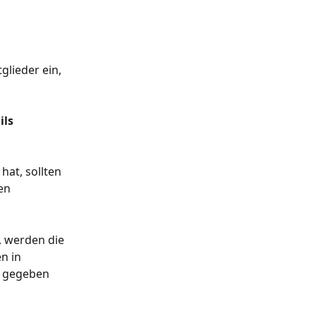
lieder ein, 
ls 
hat, sollten 
en 
, werden die 
n in 
f gegeben 