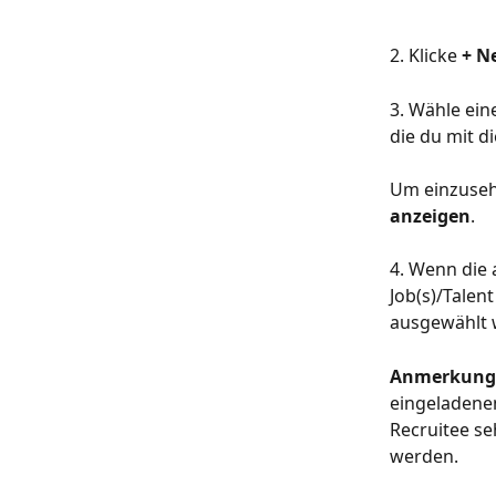
2. Klicke 
+ N
3. Wähle ein
die du mit d
Um einzusehe
anzeigen
. 
4. Wenn die 
Job(s)/Talen
ausgewählt 
Anmerkung:
eingeladenen
Recruitee s
werden. 