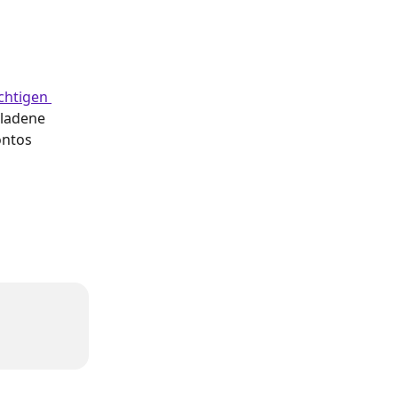
chtigen 
eladene 
ntos 