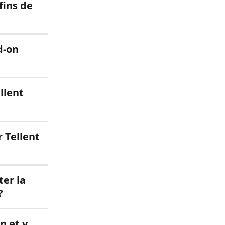
fins de 
d-on 
llent 
 Tellent 
er la 
?
n et y 