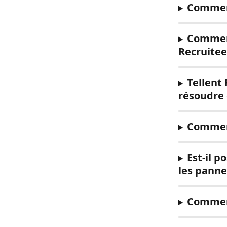
Comment 
Comment
Recruitee
Tellent
résoudre 
Comment
Est-il p
les panne
Comment 