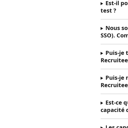
Est-il p
test ?
Nous so
SSO). Com
Puis-je
Recruitee
Puis-je 
Recruitee
Est-ce 
capacité 
Les cand