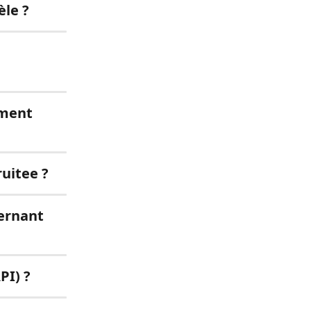
èle ?
mment 
uitee ?
cernant 
PI) ?