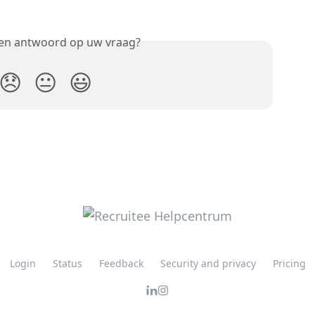
een antwoord op uw vraag?
😞
😐
😃
Login
Status
Feedback
Security and privacy
Pricing