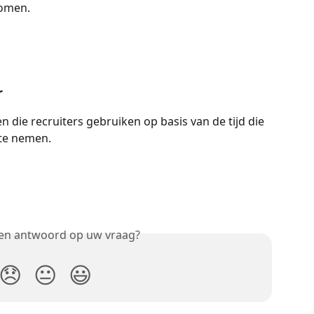
nomen.
r
n die recruiters gebruiken op basis van de tijd die 
te nemen.
een antwoord op uw vraag?
😞
😐
😃