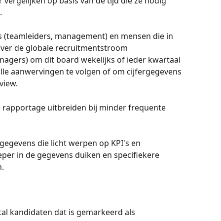
vergelijken op basis van de tijd die ze nodig 
.
ds (teamleiders, management) en mensen die in 
ver de globale recruitmentstroom 
gers) om dit board wekelijks of ieder kwartaal 
lle aanwervingen te volgen of om cijfergegevens 
view.
 rapportage uitbreiden bij minder frequente 
 gegevens die licht werpen op KPI's en 
per in de gegevens duiken en specifiekere 
n.
s
al kandidaten dat is gemarkeerd als 