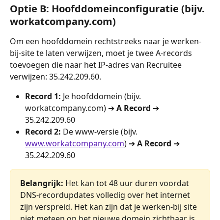
Optie B: Hoofddomeinconfiguratie (bijv. 
workatcompany.com)
Om een hoofddomein rechtstreeks naar je werken-
bij-site te laten verwijzen, moet je twee A-records 
toevoegen die naar het IP-adres van Recruitee 
verwijzen: 35.242.209.60.
Record 1: 
Je hoofddomein (bijv. 
workatcompany.com) ➔ 
A Record
 ➔ 
35.242.209.60
Record 2: 
De www-versie (bijv. 
www.workatcompany.com
) ➔ 
A Record
 ➔ 
35.242.209.60
Belangrijk: 
Het kan tot 48 uur duren voordat 
DNS-recordupdates volledig over het internet 
zijn verspreid. Het kan zijn dat je werken-bij site 
niet meteen op het nieuwe domein zichtbaar is.