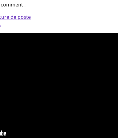
 comment :︎
ture de poste
s