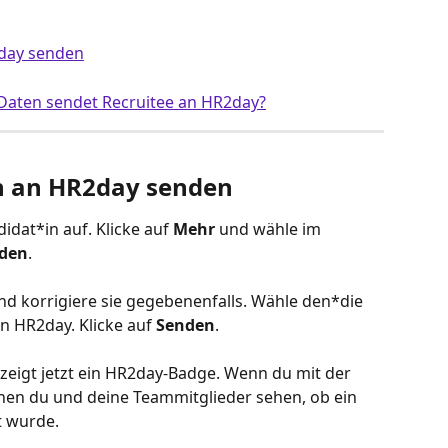
day senden
aten sendet Recruitee an HR2day?
n an HR2day senden
idat*in auf. Klicke auf 
Mehr
 und wähle im 
nden
.
nd korrigiere sie gegebenenfalls. Wähle den*die 
on HR2day. Klicke auf 
Senden
.
 zeigt jetzt ein HR2day-Badge. Wenn du mit der 
nen du und deine Teammitglieder sehen, ob ein 
t wurde.