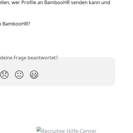
tellen, wer Profile an BambooHR senden kann und 
an BambooHR?
 deine Frage beantwortet?
😞
😐
😃