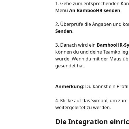
1. Gehe zum entsprechenden Kandi
Menü 
An BambooHR senden
.
2. Überprüfe die Angaben und korrig
Senden
.
3. Danach wird ein 
BambooHR-S
können du und deine Teamkolleg*in
wurde. Wenn du mit der Maus übe
gesendet hat.
Anmerkung
: Du kannst ein Prof
4. Klicke auf das Symbol, um zum
weitergeleitet zu werden.
Die Integration einri