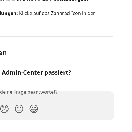
llungen:
 Klicke auf das Zahnrad-Icon in der 
en
t Admin-Center passiert?
 deine Frage beantwortet?
😞
😐
😃